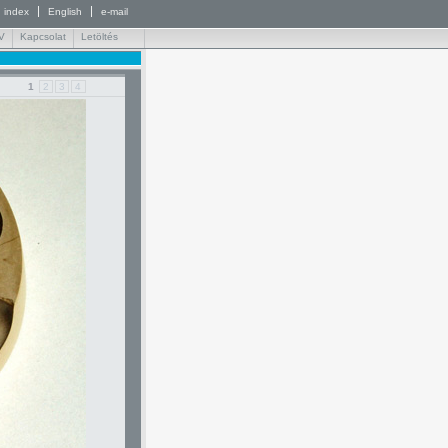
index
English
e-mail
V
Kapcsolat
Letöltés
1
2
3
4