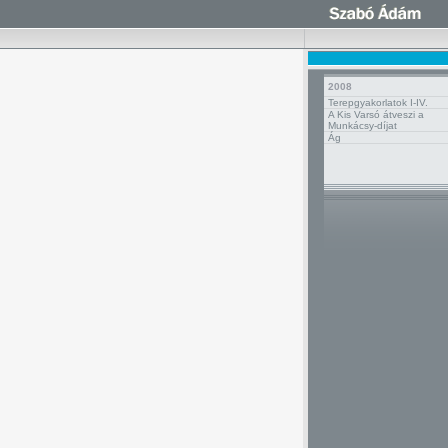
2008
Terepgyakorlatok I-IV.
A Kis Varsó átveszi a
Munkácsy-díjat
Ág