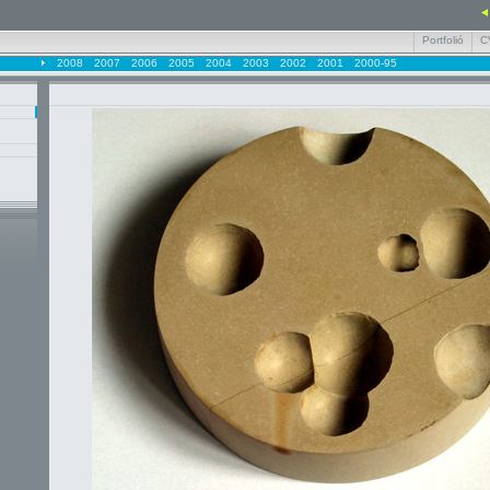
Portfolió
C
2008
2007
2006
2005
2004
2003
2002
2001
2000-95