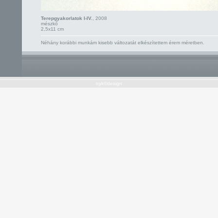
Terepgyakorlatok I-IV.
, 2008
mészkő
2,5x11 cm
Néhány korábbi munkám kisebb változatát elkészítettem érem méretben.
nyk©design